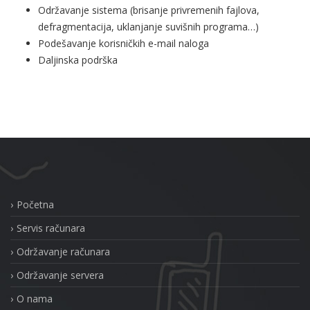
Održavanje sistema (brisanje privremenih fajlova,
defragmentacija, uklanjanje suvišnih programa…)
Podešavanje korisničkih e-mail naloga
Daljinska podrška
Početna
Servis računara
Održavanje računara
Održavanje servera
O nama