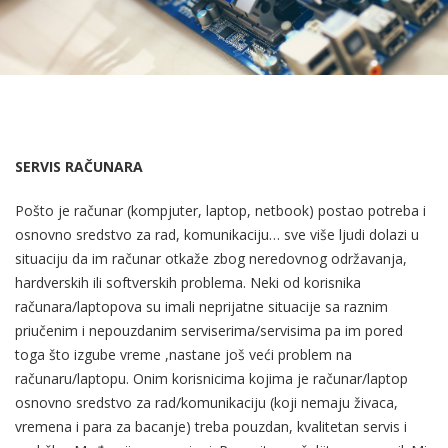
SERVIS RAČUNARA
Pošto je računar (kompjuter, laptop, netbook) postao potreba i
osnovno sredstvo za rad, komunikaciju… sve više ljudi dolazi u
situaciju da im računar otkaže zbog neredovnog održavanja,
hardverskih ili softverskih problema. Neki od korisnika
računara/laptopova su imali neprijatne situacije sa raznim
priučenim i nepouzdanim serviserima/servisima pa im pored
toga što izgube vreme ,nastane još veći problem na
računaru/laptopu. Onim korisnicima kojima je računar/laptop
osnovno sredstvo za rad/komunikaciju (koji nemaju živaca,
vremena i para za bacanje) treba pouzdan, kvalitetan servis i